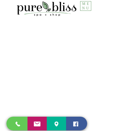
ME
NU